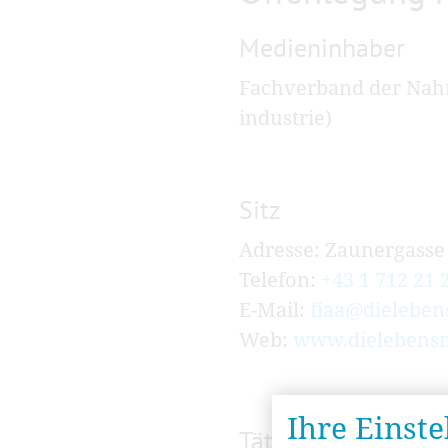
Medieninhaber
Fachverband der Nahru
industrie)
Sitz
Adresse: Zaunergasse
Telefon:
+43 1 712 21 
E-Mail:
fiaa@dielebens
Web:
www.dielebensmi
Ihre Einst
Tätigkeitsbereich