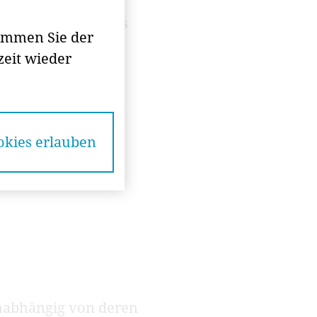
 der Mitglieder als
stimmen Sie der
eit wieder
okies erlauben
unabhängig von deren