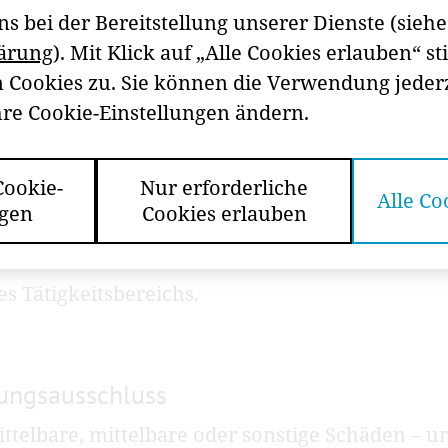
ns bei der Bereitstellung unserer Dienste (siehe
sowie Information, Beratung und Unterstützung
ärung
). Mit Klick auf „Alle Cookies erlauben“ 
nvertretung.
Cookies zu. Sie können die Verwendung jederz
re Cookie-Einstellungen ändern.
n Büttner
ag. Katharina Koßdorff
Cookie-
Nur erforderliche
Alle Co
ngen
Cookies erlauben
e (Blattlinie)
s Tätigkeitsbereichs.
ungsausschluss
ttelbare, mittelbare oder sonstige Schäden – 