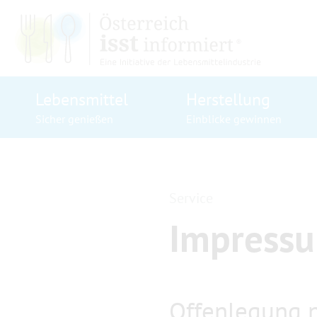
Zur Hauptnavigation springen
Zum Hauptinhalt springen
Zum Footer springen
Lebensmittel
Herstellung
Sicher genießen
Einblicke gewinnen
Service
Impress
Offenlegung 