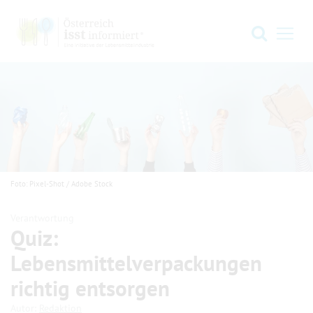
Zur Hauptnavigation springen
Zum Hauptinhalt springen
Zum Footer springen
Suche
Navi
Foto: Pixel-Shot / Adobe Stock
Verantwortung
Quiz:
Lebensmittelverpackungen
richtig entsorgen
.
.
Autor:
Redaktion