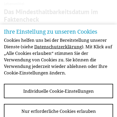
Lebensmittel
Das Mindesthaltbar­keitsdatum im
Faktencheck
Auf der Verpackung vieler Lebensmittel ist ein
Ihre Einstellung zu unseren Cookies
Mindest­haltbarkeits­datum angegeben. Was
Cookies helfen uns bei der Bereitstellung unserer
bedeutet das? Wo ist es zu finden? Und kann man
Dienste (siehe
Datenschutzerklärung
). Mit Klick auf
ein Produkt nach dem Ablauf noch genießen? Hier
„Alle Cookies erlauben“ stimmen Sie der
finden Sie die Antworten auf häufige Fragen.
Verwendung von Cookies zu. Sie können die
weiterlesen
Verwendung jederzeit wieder ablehnen oder Ihre
Cookie-Einstellungen ändern.
Individuelle Cookie-Einstellungen
Newsletter
Kontakt
Impressum
Barrierefreiheit
Datenschutz
Essen Sie
Nur erforderliche Cookies erlauben
informiert!