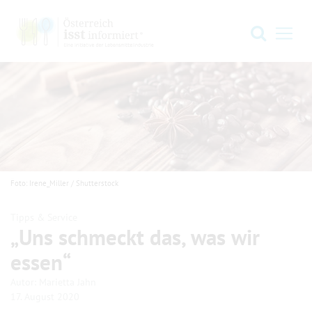
Zur Hauptnavigation springen
Zum Hauptinhalt springen
Zum Footer springen
Suche
Navi
Foto: Irene_Miller / Shutterstock
Tipps & Service
„Uns schmeckt das, was wir
essen“
.
.
Autor:
Marietta Jahn
17. August 2020