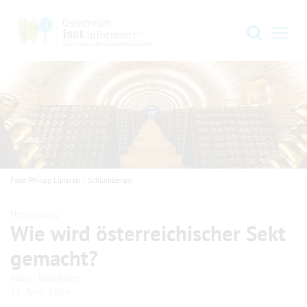
Zur Hauptnavigation springen
Zum Hauptinhalt springen
Zum Footer springen
Suche
Navi
Foto: Philipp Lipiarski / Schlumberger
Herstellung
Wie wird österreichischer Sekt
gemacht?
.
.
Autor:
Redaktion
15. April 2024