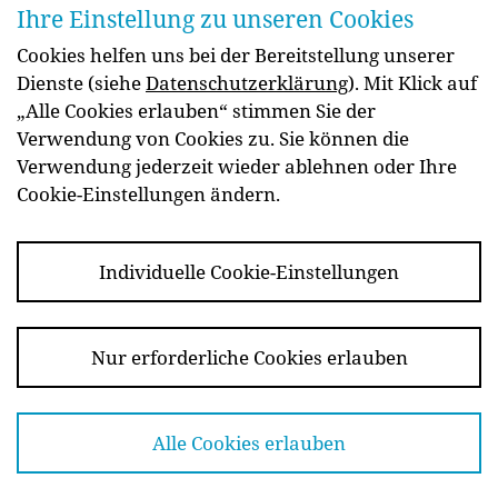
Ihre Einstellung zu unseren Cookies
Cookies helfen uns bei der Bereitstellung unserer
Dienste (siehe
Datenschutzerklärung
). Mit Klick auf
„Alle Cookies erlauben“ stimmen Sie der
Verwendung von Cookies zu. Sie können die
Verwendung jederzeit wieder ablehnen oder Ihre
Cookie-Einstellungen ändern.
Herstellung
Individuelle Cookie-Einstellungen
Was kostet ein Lebens­mittel in der
Her­stel­lung?
Essen Sie
Nur erforderliche Cookies erlauben
Seit dem Anstieg der Inflation 2021 wurden die
informiert!
Preise bei Lebensmitteln diskutiert. Welche
Faktoren bestimmen die Kosten eines Lebensmittels
Alle Cookies erlauben
in der Herstellung? Lesen Sie hier mehr zur Rolle
von Rohstoffen, Energie, Verpackung und Co.