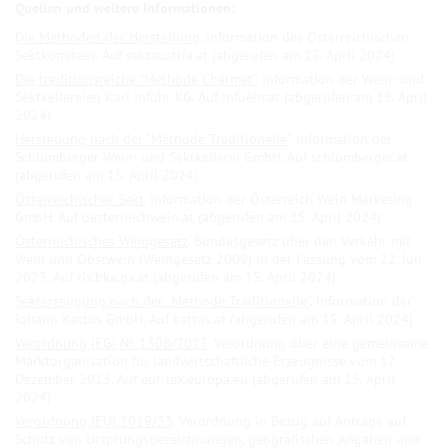
Die Methoden der Herstellung
. Information des Österreichischen
Sektkomitees. Auf sektaustria.at (abgerufen am 15. April 2024)
Die traditionsreiche "Methode Charmat"
. Information der Wein- und
Sektkellereien Karl Inführ KG. Auf infuehr.at (abgerufen am 15. April
2024)
Herstellung nach der "Méthode Traditionelle"
. Information der
Schlumberger Wein- und Sektkellerei GmbH. Auf schlumberger.at
(abgerufen am 15. April 2024)
Österreichischer Sekt
. Information der Österreich Wein Marketing
GmbH. Auf oesterreichwein.at (abgerufen am 15. April 2024)
Österreichisches Weingesetz
. Bundesgesetz über den Verkehr mit
Wein und Obstwein (Weingesetz 2009) in der Fassung vom 22. Juli
2023. Auf ris.bka.gv.at (abgerufen am 15. April 2024)
Sekterzeugung nach der „Méthode Traditionelle“
. Information der
Johann Kattus GmbH. Auf kattus.at (abgerufen am 15. April 2024)
Verordnung (EG) Nr. 1308/2013
. Verordnung über eine gemeinsame
Marktorganisation für landwirtschaftliche Erzeugnisse vom 17.
Dezember 2013. Auf eur-lex.europa.eu (abgerufen am 15. April
2024)
Verordnung (EU) 2019/33
. Verordnung in Bezug auf Anträge auf
Schutz von Ursprungsbezeichnungen, geografischen Angaben und