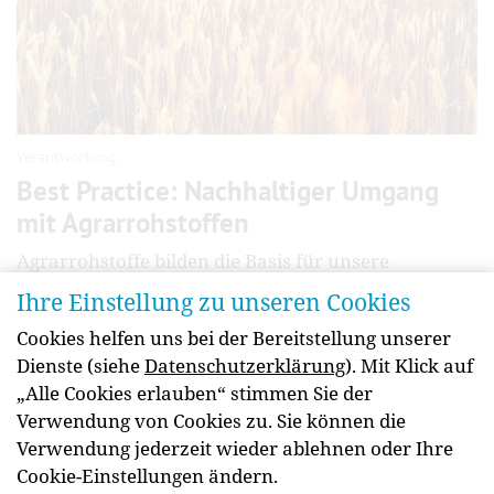
Verantwortung
Best Practice: Nachhaltiger Umgang
mit Agrarrohstoffen
Agrarrohstoffe bilden die Basis für unsere
Lebensmittel und sind kostbare Ressourcen.
Ihre Einstellung zu unseren Cookies
Anhand von Best Practice-Beispielen zeigen wir, wie
Cookies helfen uns bei der Bereitstellung unserer
Unternehmen der Lebensmittelindustrie bei der
Dienste (siehe
Datenschutzerklärung
). Mit Klick auf
Beschaffung und Verarbeitung nachhaltig
„Alle Cookies erlauben“ stimmen Sie der
vorgehen.
Verwendung von Cookies zu. Sie können die
weiterlesen
Verwendung jederzeit wieder ablehnen oder Ihre
Cookie-Einstellungen ändern.