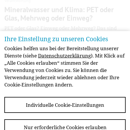
Verantwortung
Mineralwasser und Klima: PET oder
Glas, Mehrweg oder Einweg?
PET oder Glas? Einweg oder Mehrweg? Das sind
Fragen, die sich Konsumentinnen und
Ihre Einstellung zu unseren Cookies
Konsumenten beim Kauf von Mineralwasser
Cookies helfen uns bei der Bereitstellung unserer
stellen. Denn neben ihrer Funktion spielt auch die
Dienste (siehe
Datenschutzerklärung
). Mit Klick auf
Ökobilanz der Verpackungen eine Rolle. Lesen Sie,
„Alle Cookies erlauben“ stimmen Sie der
wie Sie die passende Wahl treffen.
Verwendung von Cookies zu. Sie können die
weiterlesen
Verwendung jederzeit wieder ablehnen oder Ihre
Cookie-Einstellungen ändern.
Individuelle Cookie-Einstellungen
Newsletter
Kontakt
Impressum
Barrierefreiheit
Datenschutz
Essen Sie
Nur erforderliche Cookies erlauben