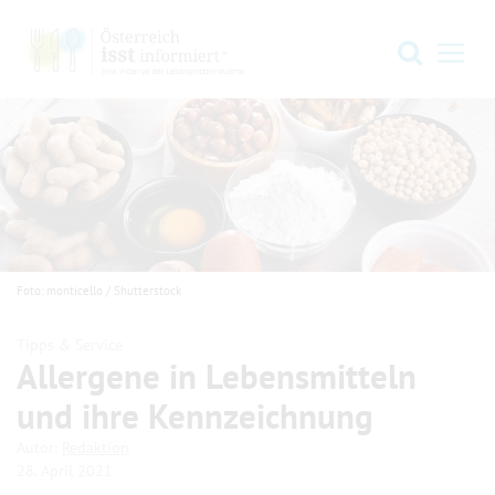
Zur Hauptnavigation springen
Zum Hauptinhalt springen
Zum Footer springen
Suche
Navi
Foto: monticello / Shutterstock
Tipps & Service
Allergene in Lebens­mitteln
und ihre Kenn­zeichnung
.
.
Autor:
Redaktion
28. April 2021