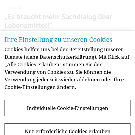
Industrie
„Es braucht mehr Sach­dialog über
Lebens­mittel!“
Seit drei Jahren bietet „Öster­reich isst informiert“
Ihre Einstellung zu unseren Cookies
Fakten zu Lebens­mitteln und deren Herstel­lung.
Cookies helfen uns bei der Bereitstellung unserer
Katharina Koßdorff, Geschäfts­führerin des Fach­
Dienste (siehe
Datenschutzerklärung
). Mit Klick auf
ver­bands der Lebensmittel­industrie, im Gespräch
„Alle Cookies erlauben“ stimmen Sie der
über Hinter­gründe und Zukunfts­visionen.
Verwendung von Cookies zu. Sie können die
weiterlesen
Verwendung jederzeit wieder ablehnen oder Ihre
Cookie-Einstellungen ändern.
Individuelle Cookie-Einstellungen
Newsletter
Kontakt
Impressum
Barrierefreiheit
Datenschutz
Essen Sie
Nur erforderliche Cookies erlauben