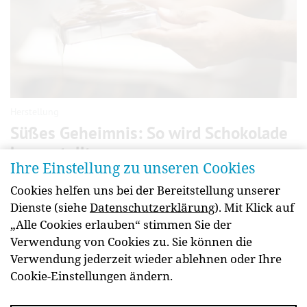
Herstellung
Süßes Geheimnis: So wird Schokolade
hergestellt
Ihre Einstellung zu unseren Cookies
Vom Ernten der Kakao­bohne über das Rösten und
Cookies helfen uns bei der Bereitstellung unserer
Mischen bis zur fertigen Schokoladen­tafel:
Dienste (siehe
Datenschutzerklärung
). Mit Klick auf
Erfahren Sie mehr über die Schokoladen­herstel­lung
„Alle Cookies erlauben“ stimmen Sie der
in Österreich.
Verwendung von Cookies zu. Sie können die
weiterlesen
Verwendung jederzeit wieder ablehnen oder Ihre
Cookie-Einstellungen ändern.