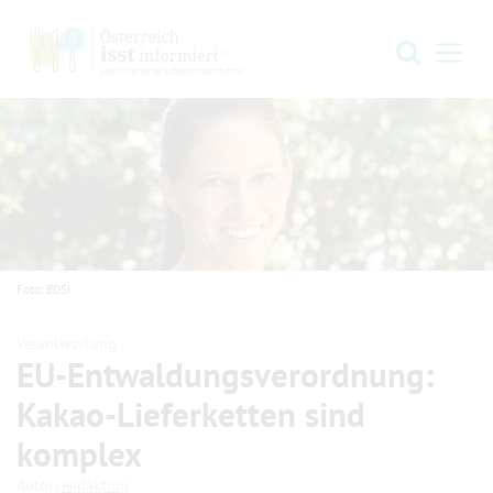
Zur Hauptnavigation springen
Zum Hauptinhalt springen
Zum Footer springen
Suche
Navi
Foto: BDSI
Verantwortung
EU-Entwaldungsverordnung:
Kakao-Lieferketten sind
komplex
.
.
Autor:
Redaktion