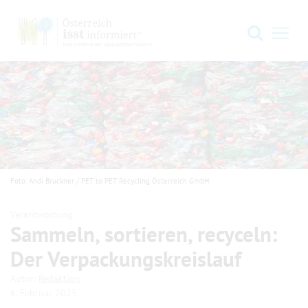
Zur Hauptnavigation springen
Zum Hauptinhalt springen
Zum Footer springen
Suche
Navi
Foto: Andi Bruckner / PET to PET Recycling Österreich GmbH
Verantwortung
Sammeln, sortieren, recyceln:
Der Verpackungs­kreislauf
.
.
Autor:
Redaktion
6. Februar 2025