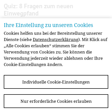
Quiz: 8 Fragen zum neuen
Einwegpfand
Wie funktioniert das Einwegpfandsystem für
Ihre Einstellung zu unseren Cookies
Getränke in Österreich? Welche Produkte sind
Cookies helfen uns bei der Bereitstellung unserer
betroffen? Und wie lässt sich das auf der
Dienste (siehe
Datenschutzerklärung
). Mit Klick auf
Verpackung erkennen? Testen Sie Ihr Wissen im
„Alle Cookies erlauben“ stimmen Sie der
Quiz (Single Choice: Eine Antwort pro Frage).
Verwendung von Cookies zu. Sie können die
weiterlesen
Verwendung jederzeit wieder ablehnen oder Ihre
Cookie-Einstellungen ändern.
Individuelle Cookie-Einstellungen
Newsletter
Kontakt
Impressum
Barrierefreiheit
Datenschutz
Essen Sie
Nur erforderliche Cookies erlauben
informiert!
Copyright 2026 Fachverband der Lebensmittelindustrie