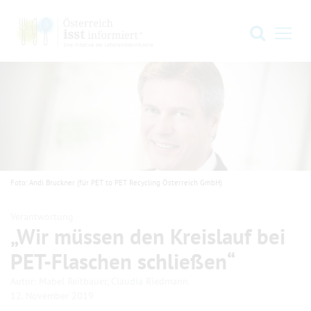
Zur Hauptnavigation springen
Zum Hauptinhalt springen
Zum Footer springen
Suche
Navi
Foto: Andi Bruckner (für PET to PET Recycling Österreich GmbH)
Verantwortung
„Wir müssen den Kreislauf bei
PET-Flaschen schließen“
.
.
Autor:
Mabel Reitbauer, Claudia Riedmann
12. November 2019