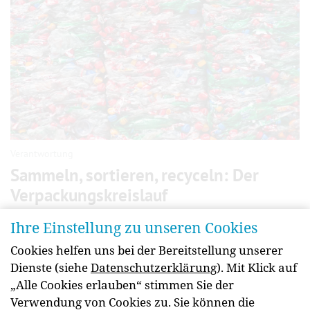
Verantwortung
Sammeln, sortieren, recyceln: Der
Verpackungs­kreislauf
Wertvolle Rohstoffe wie Glas, Kunststoff oder
Ihre Einstellung zu unseren Cookies
Metall mehrmals nutzen statt einmalig brauchen:
Cookies helfen uns bei der Bereitstellung unserer
Wie funktioniert der nachhaltige Kreislauf bei
Dienste (siehe
Datenschutzerklärung
). Mit Klick auf
Lebensmittel- und Getränkeverpackungen? Ein
„Alle Cookies erlauben“ stimmen Sie der
Überblick zu den einzelnen Phasen.
Verwendung von Cookies zu. Sie können die