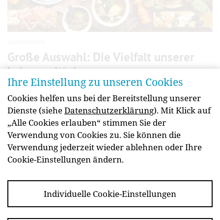
Lebensmittel
Große Auswahl: Die Vielfalt unserer
Lebens­mittel
Ihre Einstellung zu unseren Cookies
Volle Regale, großes Angebot: Die Menschen in
Cookies helfen uns bei der Bereitstellung unserer
Öster­reich können täglich aus einer großen Lebens­
Dienste (siehe
Datenschutzerklärung
). Mit Klick auf
mittel­vielfalt wählen. Für Abwechs­lung sorgen viel­
„Alle Cookies erlauben“ stimmen Sie der
zählige Pro­dukte aus nah und fern.
Verwendung von Cookies zu. Sie können die
weiterlesen
Verwendung jederzeit wieder ablehnen oder Ihre
Cookie-Einstellungen ändern.
Individuelle Cookie-Einstellungen
Newsletter
Kontakt
Impressum