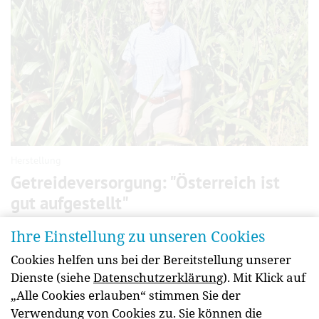
Herstellung
Getreideversorgung: "Österreich ist
gut aufgestellt"
Welche Getreidearten sind in Österreich beliebt?
Ihre Einstellung zu unseren Cookies
Welche Herausforderungen und Potenziale gibt es
Cookies helfen uns bei der Bereitstellung unserer
bei der Verarbeitung? Und wie wirken sich
Dienste (siehe
Datenschutzerklärung
). Mit Klick auf
Ernährungstrends darauf aus? Darüber haben wir
„Alle Cookies erlauben“ stimmen Sie der
mit dem Getreideexperten Alfred Mar gesprochen.
Verwendung von Cookies zu. Sie können die