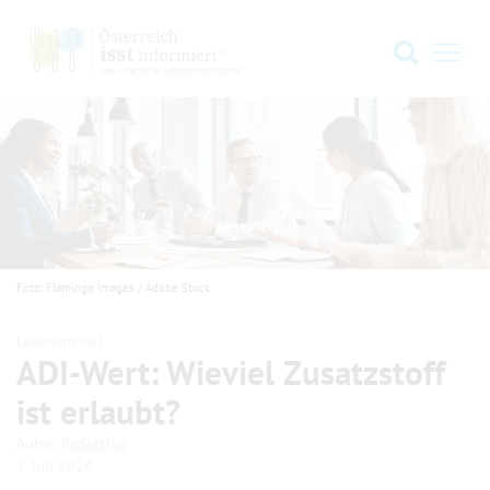
Zur Hauptnavigation springen
Zum Hauptinhalt springen
Zum Footer springen
Suche
Navi
Foto: Flamingo Images / Adobe Stock
Lebensmittel
ADI-Wert: Wieviel Zusatz­stoff
ist erlaubt?
.
.
Autor:
Redaktion
2. Juli 2024