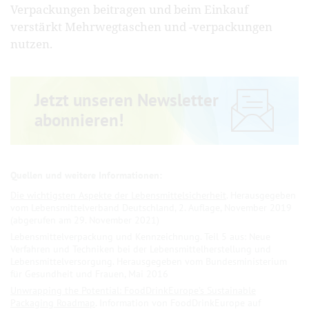
Verpackungen beitragen und beim Einkauf
verstärkt Mehrwegtaschen und -verpackungen
nutzen.
Jetzt unseren Newsletter
abonnieren!
Die wichtigsten Aspekte der Lebensmittelsicherheit
. Herausgegeben
vom Lebensmittelverband Deutschland, 2. Auflage, November 2019
(abgerufen am 29. November 2021)
Lebensmittelverpackung und Kennzeichnung. Teil 5 aus: Neue
Verfahren und Techniken bei der Lebensmittelherstellung und
Lebensmittelversorgung. Herausgegeben vom Bundesministerium
für Gesundheit und Frauen, Mai 2016
Unwrapping the Potential: FoodDrinkEurope’s Sustainable
Packaging Roadmap
. Information von FoodDrinkEurope auf