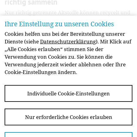
richtig sammeln
Nur richtig getrennte Altstoffe können recycelt und
als Rohstoff für neue Produkte eingesetzt werden.
Ihre Einstellung zu unseren Cookies
Doch wohin gehören Glas, Kunststoff und Co.?
Cookies helfen uns bei der Bereitstellung unserer
Dieser Beitrag liefert Tipps zum Mülltrennen und
Dienste (siehe
Datenschutzerklärung
). Mit Klick auf
Sammeln von Lebensmittelverpackungen in
„Alle Cookies erlauben“ stimmen Sie der
Österreich.
Verwendung von Cookies zu. Sie können die
weiterlesen
Verwendung jederzeit wieder ablehnen oder Ihre
Cookie-Einstellungen ändern.
Individuelle Cookie-Einstellungen
Newsletter
Kontakt
Impressum
Barrierefreiheit
Datenschutz
Essen Sie
Nur erforderliche Cookies erlauben
informiert!
Copyright 2026 Fachverband der Lebensmittelindustrie