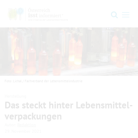
Zur Hauptnavigation springen
Zum Hauptinhalt springen
Zum Footer springen
Suche
Navi
Foto: Lichal / Fachverband der Lebensmittelindustrie
Herstellung
Das steckt hinter Lebens­mit­tel­
verpackungen
.
.
Autor:
Redaktion
29. November 2021