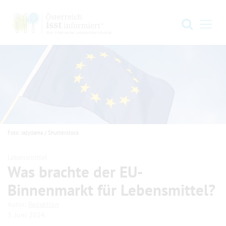
Zur Hauptnavigation springen
Zum Hauptinhalt springen
Zum Footer springen
Suche
Navi
Foto: lazyllama / Shutterstock
Lebensmittel
Was brachte der EU-
Binnenmarkt für Lebensmittel?
.
.
Autor:
Redaktion
3. Juni 2024